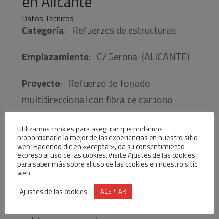
en Alicante
Datos Técnicos
Categoría
: Refuerzos de estructuras
Emplazamiento
: C/ Gerona (ALICANTE)
Proyecto
: Refuerzo de forjado
multidireccional con fibra de carbono
[buddy-gallery width=»600″ height=»450″]
Utilizamos cookies para asegurar que podamos
proporcionarle la mejor de las experiencias en nuestro sitio
web. Haciendo clic en «Aceptar», da su consentimiento
expreso al uso de las cookies. Visite Ajustes de las cookies
para saber más sobre el uso de las cookies en nuestro sitio
web.
Enviar comentario
Ajustes de las cookies
ACEPTAR
Lo siento, debes estar
conectado
para