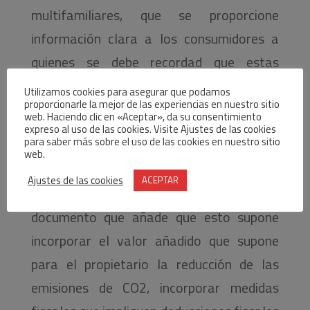
multifamiliares, que se proporcione
información clara a los consumidores a
quienes se debe recordad que estas
rehabilitaciones también mejoran la salud
Utilizamos cookies para asegurar que podamos
proporcionarle la mejor de las experiencias en nuestro sitio
y el confort de los ciudadanos, que
web. Haciendo clic en «Aceptar», da su consentimiento
expreso al uso de las cookies. Visite Ajustes de las cookies
aumentan su productividad laboral.
para saber más sobre el uso de las cookies en nuestro sitio
web.
«Es imprescindible mejorar los aspectos
Ajustes de las cookies
ACEPTAR
económicos de las reformas», subraya el
documento que añade que esto supone
incorporar el valor añadido que supone
para el propietario la reducción de las
emisiones de CO2, incorporar medidas