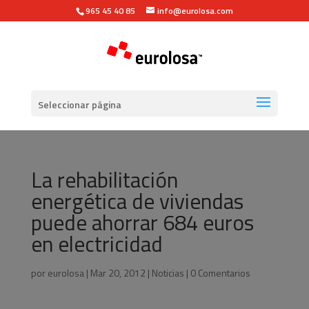
965 45 40 85
info@eurolosa.com
Seleccionar página
La rehabilitación
energética de viviendas
puede ahorrar 684 euros
en electricidad
por
eurolosa
|
Mar 20, 2012
|
Noticias
|
0 Comentarios