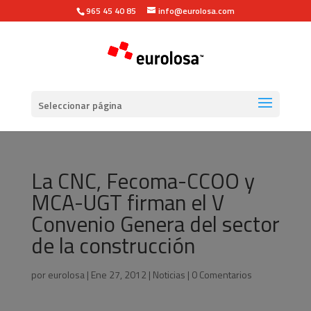
965 45 40 85
info@eurolosa.com
Seleccionar página
La CNC, Fecoma-CCOO y
MCA-UGT firman el V
Convenio Genera del sector
de la construcción
por
eurolosa
|
Ene 27, 2012
|
Noticias
|
0 Comentarios