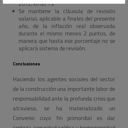
2012, en un 1%.
Se mantiene la cláusula de revisión
salarial, aplicable a finales del presente
año, de la inflación real observada
durante el mismo menos 2 puntos, de
manera que hasta ese porcentaje no se
aplicará sistema de revisión.
Conclusiones
Haciendo los agentes sociales del sector
de la construcción una importante labor de
responsabilidad ante la profunda crisis que
atraviesa, se ha materializado un
Convenio cuyo fin primordial es dar
certeza, seguridad jurídica y homogeneidad