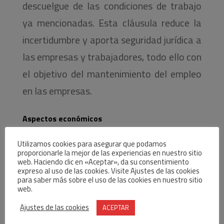
descuelgue de las condiciones de trabajo
ya mencionadas. Esta cláusula reduce la
incertidumbre y aporta seguridad jurídica a
las empresas y trabajadores, todo ello con
el objetivo del mantenimiento del empleo
en las empresas.
Aspectos económicos
Por lo que se refiere a la dimensión
Utilizamos cookies para asegurar que podamos
proporcionarle la mejor de las experiencias en nuestro sitio
económica de vigencia anual, se ha
web. Haciendo clic en «Aceptar», da su consentimiento
expreso al uso de las cookies. Visite Ajustes de las cookies
avanzado en los siguientes aspectos:
para saber más sobre el uso de las cookies en nuestro sitio
web.
Se han actualizado las tablas salariales
Ajustes de las cookies
ACEPTAR
de 2011, con efectos 1 de enero de