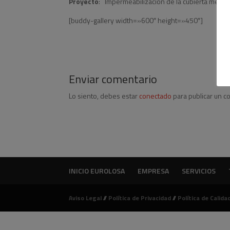
Proyecto
: Impermeabilización de la cubierta median
[buddy-gallery width=»600″ height=»450″]
Enviar comentario
Lo siento, debes estar
conectado
para publicar un c
INICIO EUROLOSA
EMPRESA
SERVICIOS
Aviso Legal
//
Política de Privacidad
//
Política de Calida