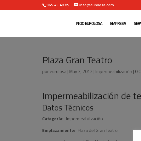
965 45 40 85
info@eurolosa.com
INICIO EUROLOSA
EMPRESA
SERV
Plaza Gran Teatro
por
eurolosa
|
May 3, 2012
|
Impermeabilización
|
0 
Impermeabilización de te
Datos Técnicos
Categoría
: Impermeabilización
Emplazamiento
: Plaza del Gran Teatro