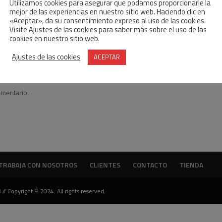
te laminas bituminosas y reposición de suelo del total de la terraza.
Utilizamos cookies para asegurar que podamos proporcionarle la
mejor de las experiencias en nuestro sitio web. Haciendo clic en
«Aceptar», da su consentimiento expreso al uso de las cookies.
Visite Ajustes de las cookies para saber más sobre el uso de las
cookies en nuestro sitio web.
Ajustes de las cookies
ACEPTAR
omentario.
TRABAJA CON NOSOTROS
CLIENTES
CONTACTO
TIENDA
d
// Copyright © 2024. All rights reserved.