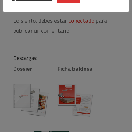
Enviar comentario
Lo siento, debes estar
conectado
para
publicar un comentario.
Descargas:
Dossier
Ficha baldosa