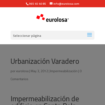
965 45 40 85
info@eurolosa.com
Seleccionar página
Urbanización Varadero
por
eurolosa
|
May 3, 2012
|
Impermeabilización
|
0
Comentarios
Impermeabilización de