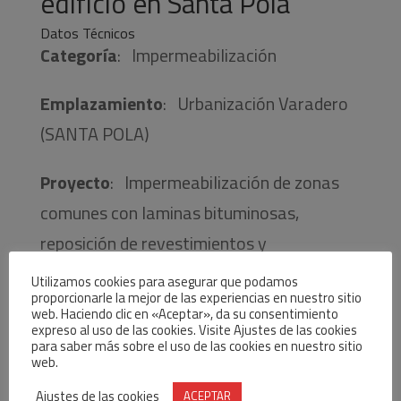
edificio en Santa Pola
Datos Técnicos
Categoría
: Impermeabilización
Emplazamiento
: Urbanización Varadero
(SANTA POLA)
Proyecto
: Impermeabilización de zonas
comunes con laminas bituminosas,
reposición de revestimientos y
saneamiento del forjado
Utilizamos cookies para asegurar que podamos
proporcionarle la mejor de las experiencias en nuestro sitio
web. Haciendo clic en «Aceptar», da su consentimiento
[buddy-gallery width=»600″ height=»450″]
expreso al uso de las cookies. Visite Ajustes de las cookies
para saber más sobre el uso de las cookies en nuestro sitio
web.
Ajustes de las cookies
ACEPTAR