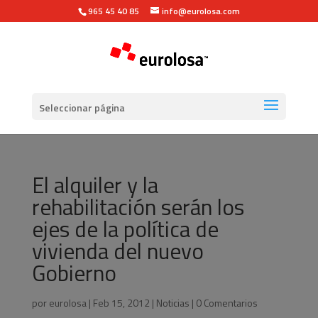
965 45 40 85
info@eurolosa.com
Seleccionar página
El alquiler y la
rehabilitación serán los
ejes de la política de
vivienda del nuevo
Gobierno
por
eurolosa
|
Feb 15, 2012
|
Noticias
|
0 Comentarios