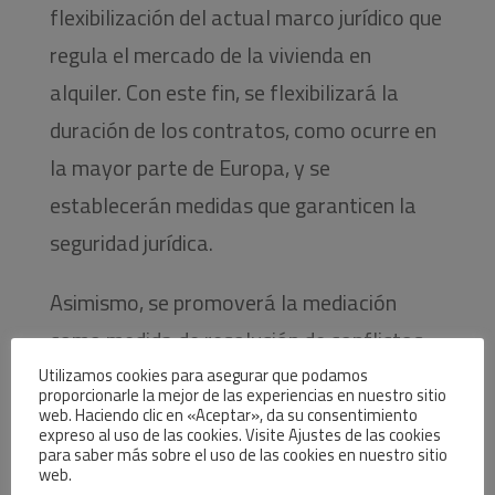
flexibilización del actual marco jurídico que
regula el mercado de la vivienda en
alquiler. Con este fin, se flexibilizará la
duración de los contratos, como ocurre en
la mayor parte de Europa, y se
establecerán medidas que garanticen la
seguridad jurídica.
Asimismo, se promoverá la mediación
como medida de resolución de conflictos
entre las partes y se estudiará, junto al
Utilizamos cookies para asegurar que podamos
proporcionarle la mejor de las experiencias en nuestro sitio
Ministerio de Justicia y las Comunidades
web. Haciendo clic en «Aceptar», da su consentimiento
expreso al uso de las cookies. Visite Ajustes de las cookies
Autónomas, la implantación de juicios
para saber más sobre el uso de las cookies en nuestro sitio
web.
rápidos en esta materia.