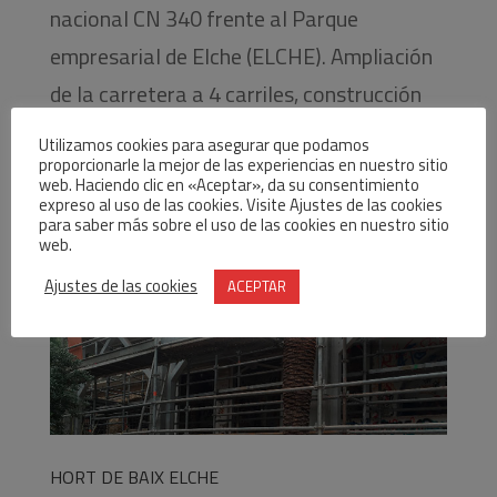
nacional CN 340 frente al Parque
empresarial de Elche (ELCHE). Ampliación
de la carretera a 4 carriles, construcción
de 2 viales de servicio y dos rotondas de
Utilizamos cookies para asegurar que podamos
proporcionarle la mejor de las experiencias en nuestro sitio
acceso al Poligon Industrial, reposición de...
web. Haciendo clic en «Aceptar», da su consentimiento
expreso al uso de las cookies. Visite Ajustes de las cookies
para saber más sobre el uso de las cookies en nuestro sitio
web.
Ajustes de las cookies
ACEPTAR
HORT DE BAIX ELCHE