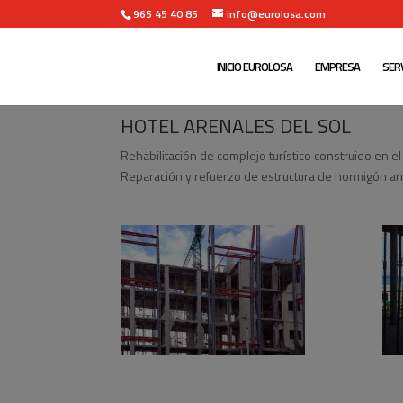
965 45 40 85
info@eurolosa.com
INICIO EUROLOSA
EMPRESA
SERV
HOTEL ARENALES DEL SOL
Rehabilitación de complejo turístico construido en 
Reparación y refuerzo de estructura de hormigón a