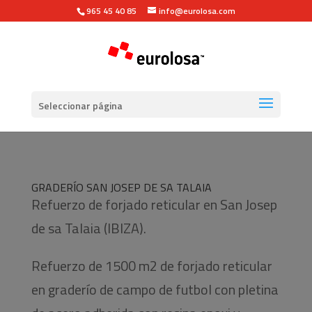
965 45 40 85
info@eurolosa.com
Seleccionar página
GRADERÍO SAN JOSEP DE SA TALAIA
Refuerzo de forjado reticular en San Josep
de sa Talaia (IBIZA).
Refuerzo de 1500 m2 de forjado reticular
en graderío de campo de futbol con pletina